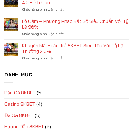
Chơi
Qua
4.0 Đỉnh Cao
Casino
Số
ở
Chức năng bình luận bị tắt
–
Liệu
Cá
Tổng
Chuẩn
Cược
Lô Câm – Phương Pháp Bắt Số Siêu Chuẩn Với Tỷ
Hợp
99%
Esport
3+
Lệ 96%
–
Tựa
ở
Chức năng bình luận bị tắt
Xu
Game
Lô
Hướng
Hái
Câm
Khuyến Mãi Hoàn Trả 8KBET Siêu Tốc Với Tỷ Lệ
Đầu
Ra
–
Tư
Thưởng 2.0%
Tiền
Phương
Lợi
ở
Chức năng bình luận bị tắt
Pháp
Nhuận
Khuyến
Bắt
4.0
Mãi
Số
Đỉnh
Hoàn
DANH MỤC
Siêu
Cao
Trả
Chuẩn
8KBET
Với
Siêu
Tỷ
Bắn Cá 8KBET
(5)
Tốc
Lệ
Với
96%
Casino 8KBET
(4)
Tỷ
Lệ
Thưởng
Đá Gà 8KBET
(5)
2.0%
Hướng Dẫn 8KBET
(5)