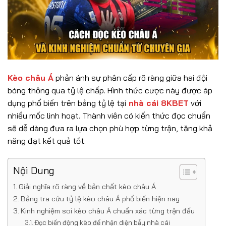
Kèo châu Á
phản ánh sự phân cấp rõ ràng giữa hai đội
bóng thông qua tỷ lệ chấp. Hình thức cược này được áp
dụng phổ biến trên bảng tỷ lệ tại
nhà cái 8KBET
với
nhiều mốc linh hoạt. Thành viên có kiến thức đọc chuẩn
sẽ dễ dàng đưa ra lựa chọn phù hợp từng trận, tăng khả
năng đạt kết quả tốt.
Nội Dung
Giải nghĩa rõ ràng về bản chất kèo châu Á
Bảng tra cứu tỷ lệ kèo châu Á phổ biến hiện nay
Kinh nghiệm soi kèo châu Á chuẩn xác từng trận đấu
Đọc biến động kèo để nhận diện bẫy nhà cái