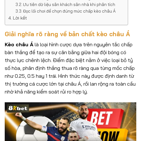
Ưu tiên dữ liệu sân khách sân nhà khi phân tích
Đọc lối chơi để chọn đúng mức chấp kèo châu Á
Lời kết
Giải nghĩa rõ ràng về bản chất kèo châu Á
Kèo châu Á
là loại hình cược dựa trên nguyên tắc chấp
bàn thắng để tạo ra sự cân bằng giữa hai đội bóng có
thực lực chênh lệch. Điểm đặc biệt nằm ở việc loại bỏ tỷ
số hòa, phân định thắng thua rõ ràng qua từng mốc chấp
như 0.25, 0.5 hay 1 trái. Hình thức này được định danh từ
thị trường cá cược lớn tại châu Á, rồi lan rộng ra toàn cầu
nhờ khả năng kiểm soát rủi ro hợp lý.