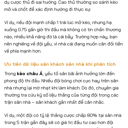
dụ cược thủ đi sai hướng. Cao thủ thường so sánh kèo
mở và chốt để xác định hướng đi thực sự.
Ví dụ, nếu đội mạnh chấp 1 trái lúc mở kèo, nhưng hạ
xuống 0.75 gần giờ thi đấu mà không có tin chấn thương
nào, nhiều khả năng đó là cái bẫy. Trường hợp này, bạn
nên nghiêng về đội yếu, vì nhà cái đang muốn cân đối tiền
về phía mạnh hơn.
Ưu tiên dữ liệu sân khách sân nhà khi phân tích
Trong
kèo châu Á
, yếu tố sân bãi ảnh hưởng lớn đến
phong độ thi đấu. Nhiều đội bóng chơi cực hay trên sân
nhà nhưng lại mờ nhạt khi làm khách. Do đó, chuyên gia
thường tra cứu kỹ số liệu thắng của từng đội trong các
trận sân nhà – sân khách gần nhất để cân nhắc.
Ví dụ, một đội có tỷ lệ thắng cược chấp 80% tại sân nhà
trong 5 trận gần đây sẽ có giá trị đầu tư cao hơn đội