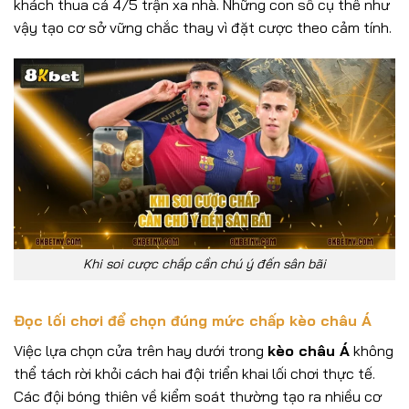
khách thua cả 4/5 trận xa nhà. Những con số cụ thể như
vậy tạo cơ sở vững chắc thay vì đặt cược theo cảm tính.
Khi soi cược chấp cần chú ý đến sân bãi
Đọc lối chơi để chọn đúng mức chấp kèo châu Á
Việc lựa chọn cửa trên hay dưới trong
kèo châu Á
không
thể tách rời khỏi cách hai đội triển khai lối chơi thực tế.
Các đội bóng thiên về kiểm soát thường tạo ra nhiều cơ